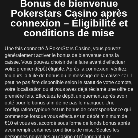
Bonus de bienvenue
Pokerstars Casino après
connexion – Éligibilité et
conditions de mise
Une fois connecté à PokerStars Casino, vous pouvez
généralement activer le bonus de bienvenue dans la
caisse. Vous pouvez choisir de le faire avant d'effectuer
votre premier dépôt éligible. Après la connexion, vérifiez
toujours la tuile de bonus ou le message de la caisse car il
peut ne pas être disponible selon le statut de votre compte,
votre localisation ou si vous avez déjà réclamé une offre de
première fois. Effectuez le dépôt uniquement après avoir
opté pour le bonus afin de ne pas le manquer. Une
configuration typique est un bonus de correspondance qui
commence lorsque vous effectuez un dépôt minimum de
€10 et vous est accordé sous forme de fonds bonus après
avoir rempli certaines conditions de mise. Seules les
personnes nouvelles au casino et répondant aux