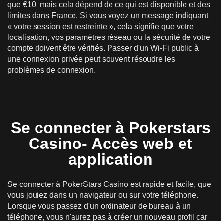
que €10, mais cela dépend de ce qui est disponible et des
limites dans France. Si vous voyez un message indiquant
« votre session est restreinte », cela signifie que votre
localisation, vos paramètres réseau ou la sécurité de votre
compte doivent être vérifiés. Passer d'un Wi-Fi public à
une connexion privée peut souvent résoudre les
problèmes de connexion.
Se connecter à Pokerstars
Casino- Accès web et
application
Se connecter à PokerStars Casino est rapide et facile, que
vous jouiez dans un navigateur ou sur votre téléphone.
Lorsque vous passez d'un ordinateur de bureau à un
téléphone, vous n'aurez pas à créer un nouveau profil car