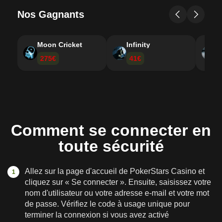
Nos Gagnants
Moon Cricket
Infinity
T
275€
41€
Comment se connecter en
toute sécurité
Allez sur la page d'accueil de PokerStars Casino et
cliquez sur « Se connecter ». Ensuite, saisissez votre
nom d'utilisateur ou votre adresse e-mail et votre mot
de passe. Vérifiez le code à usage unique pour
terminer la connexion si vous avez activé