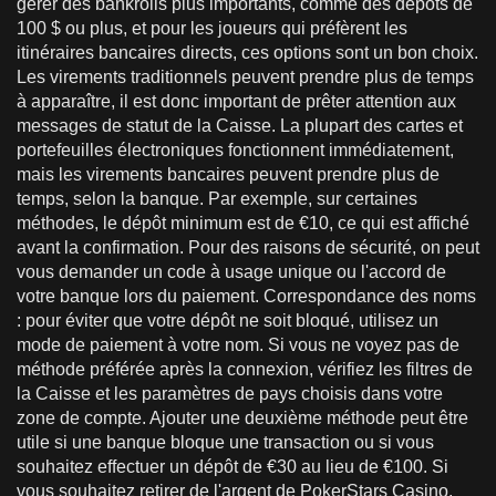
gérer des bankrolls plus importants, comme des dépôts de
100 $ ou plus, et pour les joueurs qui préfèrent les
itinéraires bancaires directs, ces options sont un bon choix.
Les virements traditionnels peuvent prendre plus de temps
à apparaître, il est donc important de prêter attention aux
messages de statut de la Caisse. La plupart des cartes et
portefeuilles électroniques fonctionnent immédiatement,
mais les virements bancaires peuvent prendre plus de
temps, selon la banque. Par exemple, sur certaines
méthodes, le dépôt minimum est de €10, ce qui est affiché
avant la confirmation. Pour des raisons de sécurité, on peut
vous demander un code à usage unique ou l'accord de
votre banque lors du paiement. Correspondance des noms
: pour éviter que votre dépôt ne soit bloqué, utilisez un
mode de paiement à votre nom. Si vous ne voyez pas de
méthode préférée après la connexion, vérifiez les filtres de
la Caisse et les paramètres de pays choisis dans votre
zone de compte. Ajouter une deuxième méthode peut être
utile si une banque bloque une transaction ou si vous
souhaitez effectuer un dépôt de €30 au lieu de €100. Si
vous souhaitez retirer de l'argent de PokerStars Casino,