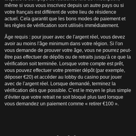
même si vous vous inscrivez depuis un autre pays ou si
votre français est différent de votre lieu de résidence
actuel. Cela garantit que les bons modes de paiement et
les règles de vérification sont utilisés immédiatement.
Âge requis : pour jouer avec de l'argent réel, vous devez
avoir au moins l'âge minimum dans votre région. Si l'on
vous demande de prouver votre âge, vous ne pourrez peut-
être pas effectuer de dépôts ou de retraits jusqu'à ce que la
vérification soit terminée. Lorsque votre compte est prêt,
vous pouvez effectuer votre premier dépôt (par exemple,
déposer €20) et accéder au lobby du casino pour jouer
avec de l'argent réel. Lorsque demandé, terminez la
vérification dès que possible. C'est le moyen le plus simple
d'éviter que votre retrait ne soit bloqué plus tard lorsque
vous demandez un paiement comme « retirer €100 ».