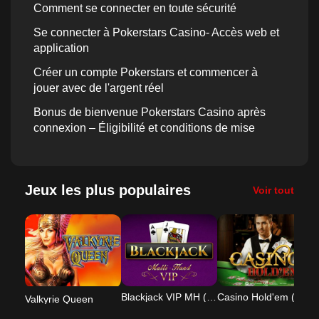
Comment se connecter en toute sécurité
Se connecter à Pokerstars Casino- Accès web et
application
Créer un compte Pokerstars et commencer à
jouer avec de l'argent réel
Bonus de bienvenue Pokerstars Casino après
connexion – Éligibilité et conditions de mise
Options de dépôt après connexion : cartes,
portefeuilles électroniques et options bancaires
Jeux les plus populaires
Voir tout
Problèmes de connexion et récupération de
compte : mot de passe oublié, compte verrouillé
et authentification à deux facteurs (2FA)
Blackjack VIP MH (iSoftBet)
Casino Hold'em (Play'n Go)
H
Valkyrie Queen