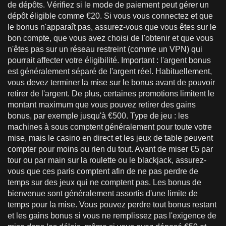
de dépôts. Vérifiez si le mode de paiement peut gérer un
dépôt éligible comme €20. Si vous vous connectez et que
le bonus n'apparaît pas, assurez-vous que vous êtes sur le
bon compte, que vous avez choisi de l'obtenir et que vous
n'êtes pas sur un réseau restreint (comme un VPN) qui
pourrait affecter votre éligibilité. Important : l'argent bonus
est généralement séparé de l'argent réel. Habituellement,
vous devez terminer la mise sur le bonus avant de pouvoir
retirer de l'argent. De plus, certaines promotions limitent le
montant maximum que vous pouvez retirer des gains
bonus, par exemple jusqu'à €500. Type de jeu : les
machines à sous comptent généralement pour toute votre
mise, mais le casino en direct et les jeux de table peuvent
compter pour moins ou rien du tout. Avant de miser €5 par
tour ou par main sur la roulette ou le blackjack, assurez-
vous que ces paris comptent afin de ne pas perdre de
temps sur des jeux qui ne comptent pas. Les bonus de
bienvenue sont généralement assortis d'une limite de
temps pour la mise. Vous pouvez perdre tout bonus restant
et les gains bonus si vous ne remplissez pas l'exigence de