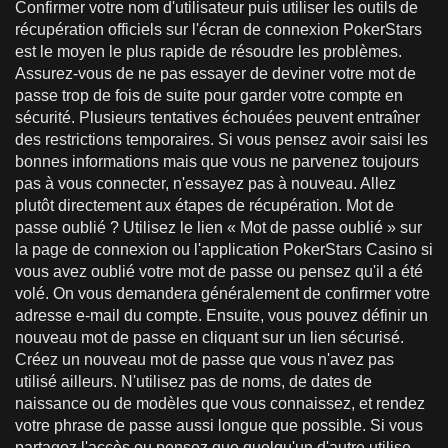
Confirmer votre nom d'utilisateur puis utiliser les outils de
récupération officiels sur l'écran de connexion PokerStars
est le moyen le plus rapide de résoudre les problèmes.
Assurez-vous de ne pas essayer de deviner votre mot de
passe trop de fois de suite pour garder votre compte en
sécurité. Plusieurs tentatives échouées peuvent entraîner
des restrictions temporaires. Si vous pensez avoir saisi les
bonnes informations mais que vous ne parvenez toujours
pas à vous connecter, n'essayez pas à nouveau. Allez
plutôt directement aux étapes de récupération. Mot de
passe oublié ? Utilisez le lien « Mot de passe oublié » sur
la page de connexion ou l'application PokerStars Casino si
vous avez oublié votre mot de passe ou pensez qu'il a été
volé. On vous demandera généralement de confirmer votre
adresse e-mail du compte. Ensuite, vous pouvez définir un
nouveau mot de passe en cliquant sur un lien sécurisé.
Créez un nouveau mot de passe que vous n'avez pas
utilisé ailleurs. N'utilisez pas de noms, de dates de
naissance ou de modèles que vous connaissez, et rendez
votre phrase de passe aussi longue que possible. Si vous
partagez l'accès ou pensez que quelqu'un d'autre utilise