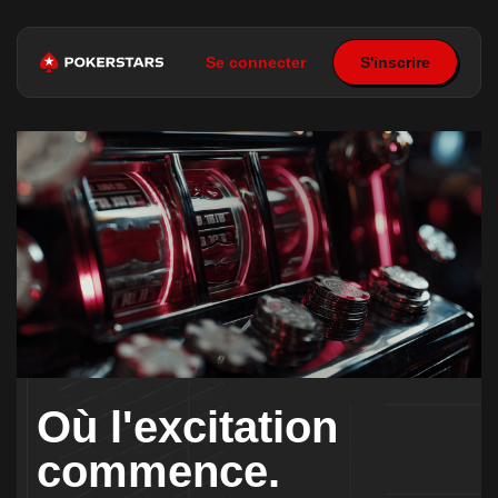
Se connecter
S'inscrire
Où l'excitation
commence.