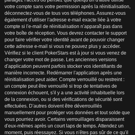
votre compte sans votre permission après la réinitialisation,
déconnectez-vous de tous vos téléphones. Assurez-vous
également d'utiliser l'adresse e-mail exacte liée à votre
compte si l'e-mail de réinitialisation n'apparaît pas dans
votre boîte de réception. Vous devrez contacter le support
pour faire vérifier votre identité avant de pouvoir changer
cette adresse e-mail si vous ne pouvez plus y accéder.
Vérifiez si le client PokerStars est à jour si vous venez de
changer votre mot de passe. Les anciennes versions
d'application peuvent parfois stocker vos identifiants de
manière incorrecte. Redémarrer l'application après une
réinitialisation peut aider. Compte verrouillé ou restreint :
un compte peut être verrouillé si trop de tentatives de
connexion échouent, s'il y a une activité inhabituelle lors
de la connexion, ou si des vérifications de sécurité sont
effectuées. D'autres doivent être déverrouillés
manuellement pour protéger vos données et tout solde que
vous pourriez avoir. Certains verrouillages disparaissent
d'eux-mêmes après un court laps de temps. Attendez un
moment, puis réessayez. Si vous n'êtes pas sûr de ce qu'il