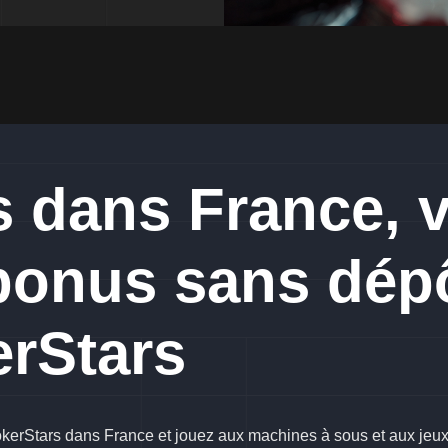
s dans France,
 bonus sans dép
erStars
erStars dans France et jouez aux machines à sous et aux jeux