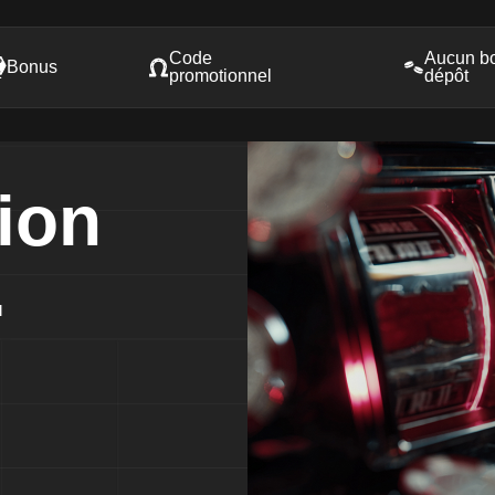
Code
Aucun b
Bonus
promotionnel
dépôt
tion
.