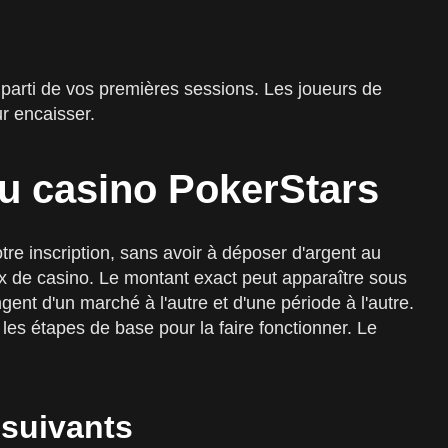
r parti de vos premières sessions. Les joueurs de
ur encaisser.
u casino PokerStars
e inscription, sans avoir à déposer d'argent au
eux de casino. Le montant exact peut apparaître sous
nt d'un marché à l'autre et d'une période à l'autre.
les étapes de base pour la faire fonctionner. Le
 suivants