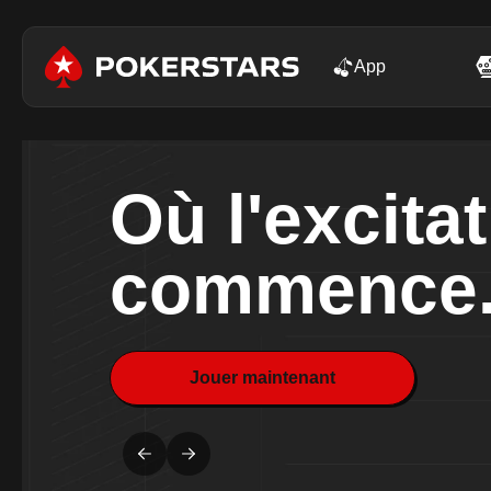
App
Où l'excita
commence
Jouer maintenant