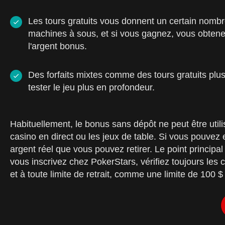
Les tours gratuits vous donnent un certain nombr
machines à sous, et si vous gagnez, vous obten
l'argent bonus.
Des forfaits mixtes comme des tours gratuits plu
tester le jeu plus en profondeur.
Habituellement, le bonus sans dépôt ne peut être utili
casino en direct ou les jeux de table. Si vous pouvez
argent réel que vous pouvez retirer. Le point princip
vous inscrivez chez PokerStars, vérifiez toujours les 
et à toute limite de retrait, comme une limite de 100 $ s