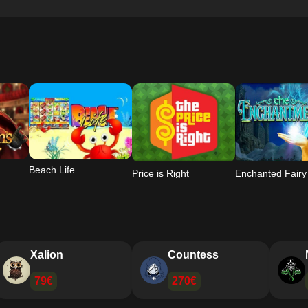
okerStars
aiement
prend généralement
Beach Life
Price is Right
Enchanted Fairy
cter les retraits
raits et les encaissements de bonus
Xalion
Countess
erStars, les meilleures machines à sous et jeux de casino à jo
79€
270€