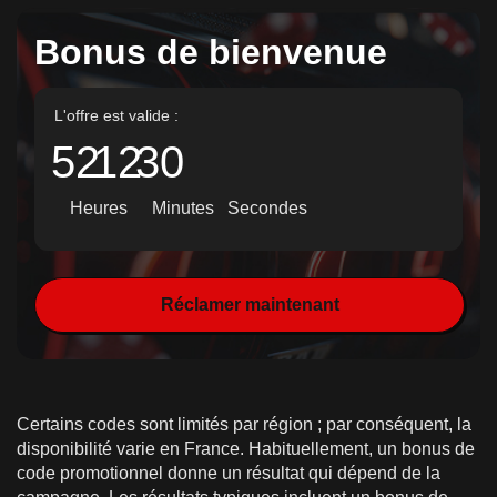
Bonus de bienvenue
L'offre est valide :
52
12
28
Heures
Minutes
Secondes
Réclamer maintenant
Certains codes sont limités par région ; par conséquent, la
disponibilité varie en France. Habituellement, un bonus de
code promotionnel donne un résultat qui dépend de la