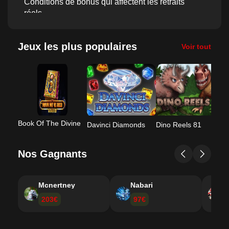
Conditions de bonus qui affectent les retraits
réels
Exigence de mise
Jeux les plus populaires
Voir tout
Plafonds de retrait maximum
Taux de contribution des jeux
Règle de mise maximale
Délai pour terminer les mises
Jeux et fonctionnalités restreints
Coyote Moon
Davinci Diamonds
Dino Reels 81
D
Examinez les exigences de mise associées à
l'offre avant d'activer un code promotionnel
Nos Gagnants
Pokerstars Casino
Mcnertney
Nabari
F
203€
97€