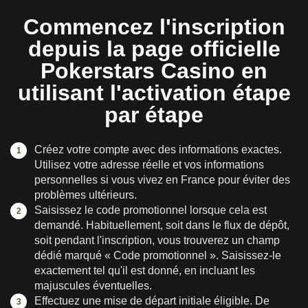
Commencez l'inscription
depuis la page officielle
Pokerstars Casino en
utilisant l'activation étape
par étape
Créez votre compte avec des informations exactes.
Utilisez votre adresse réelle et vos informations
personnelles si vous vivez en France pour éviter des
problèmes ultérieurs.
Saisissez le code promotionnel lorsque cela est
demandé. Habituellement, soit dans le flux de dépôt,
soit pendant l'inscription, vous trouverez un champ
dédié marqué « Code promotionnel ». Saisissez-le
exactement tel qu'il est donné, en incluant les
majuscules éventuelles.
Effectuez une mise de départ initiale éligible. De