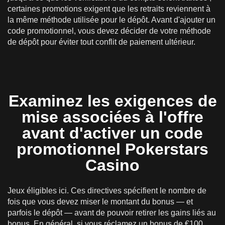
certaines promotions exigent que les retraits reviennent à
la même méthode utilisée pour le dépôt. Avant d'ajouter un
code promotionnel, vous devez décider de votre méthode
de dépôt pour éviter tout conflit de paiement ultérieur.
Examinez les exigences de
mise associées à l'offre
avant d'activer un code
promotionnel Pokerstars
Casino
Jeux éligibles ici. Ces directives spécifient le nombre de
fois que vous devez miser le montant du bonus — et
parfois le dépôt — avant de pouvoir retirer les gains liés au
bonus. En général, si vous réclamez un bonus de €100