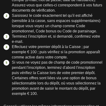
Assurez-vous que celles-ci correspondent à vos futurs
documents de vérification.
Saisissez le code exactement tel qu'il est affiché
(sensible à la casse, sans espaces supplémentaires)
lorsque vous voyez un champ comme Code
promotionnel, Code bonus ou Code de parrainage.
Terminez l'inscription et, si demandé, confirmez votre
e-mail.
Effectuez votre premier dépôt à la Caisse ; par
exemple € 100 ; puis vérifiez si la promotion apparaît
comme active dans votre compte.
Si vous ne voyez pas de champ de code promotionnel
pendant l'inscription, terminez d'abord l'inscription
puis vérifiez la Caisse lors de votre premier dépôt.
Certaines offres sont liées via une option de bonus
sélectionnable lors du dépôt, où vous sélectionnez la
promotion avant de saisir le montant du dépôt, par
exemple € 100.