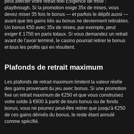
peut affecter votre retrait réel Exigence de mise :
playthrough. Si la promotion exige 35x de mises, vous
devez miser 35 fois le bonus — et parfois le dépôt aussi —
avant que les gains liés au bonus ne deviennent retirables.
Un bonus €50 avec 35x de mises, par exemple, peut
exiger € 1750 en paris totaux. Si vous demandez un retrait
avant de l'avoir terminé, le casino pourrait retirer le bonus
et tous les profits qui en résultent.
Plafonds de retrait maximum
Les plafonds de retrait maximum limitent la valeur réelle
des gains provenant du jeu avec bonus. Si une promotion
fixe un retrait maximum de €250 et que vous construisez
votre solde à €600 à partir de tours bonus ou de fonds
bonus, vous ne pourrez peut-être retirer que jusqu'à €250
de ces gains dérivés du bonus, le reste étant annulé
comme spécifié.