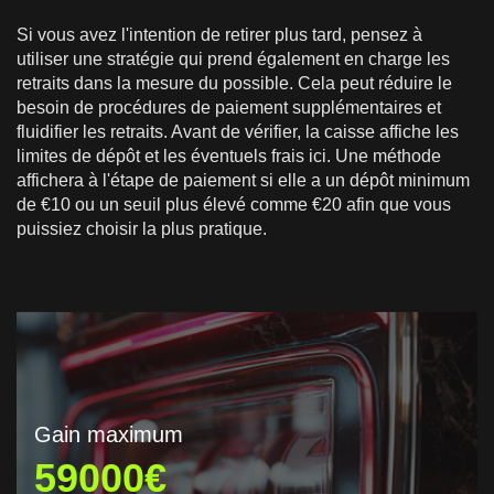
Si vous avez l'intention de retirer plus tard, pensez à
utiliser une stratégie qui prend également en charge les
retraits dans la mesure du possible. Cela peut réduire le
besoin de procédures de paiement supplémentaires et
fluidifier les retraits. Avant de vérifier, la caisse affiche les
limites de dépôt et les éventuels frais ici. Une méthode
affichera à l'étape de paiement si elle a un dépôt minimum
de €10 ou un seuil plus élevé comme €20 afin que vous
puissiez choisir la plus pratique.
Gain maximum
59000€