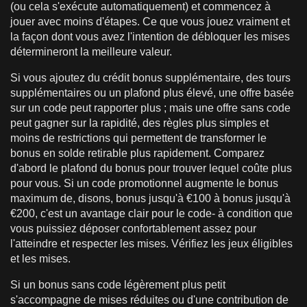
(ou cela s'exécute automatiquement) et commencez à
jouer avec moins d'étapes. Ce que vous jouez vraiment et
la façon dont vous avez l'intention de débloquer les mises
détermineront la meilleure valeur.
Si vous ajoutez du crédit bonus supplémentaire, des tours
supplémentaires ou un plafond plus élevé, une offre basée
sur un code peut rapporter plus ; mais une offre sans code
peut gagner sur la rapidité, des règles plus simples et
moins de restrictions qui permettent de transformer le
bonus en solde retirable plus rapidement. Comparez
d'abord le plafond du bonus pour trouver lequel coûte plus
pour vous. Si un code promotionnel augmente le bonus
maximum de, disons, bonus jusqu'à €100 à bonus jusqu'à
€200, c'est un avantage clair pour le code- à condition que
vous puissiez déposer confortablement assez pour
l'atteindre et respecter les mises. Vérifiez les jeux éligibles
et les mises.
Si un bonus sans code légèrement plus petit
s'accompagne de mises réduites ou d'une contribution de