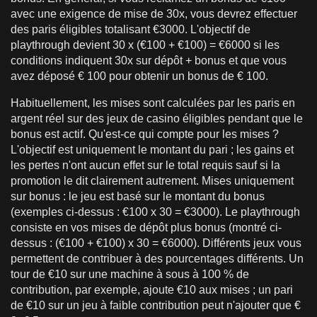
avec une exigence de mise de 30x, vous devrez effectuer
des paris éligibles totalisant €3000. L'objectif de
playthrough devient 30 x (€100 + €100) = €6000 si les
conditions indiquent 30x sur dépôt + bonus et que vous
avez déposé € 100 pour obtenir un bonus de € 100.
Habituellement, les mises sont calculées par les paris en
argent réel sur des jeux de casino éligibles pendant que le
bonus est actif. Qu'est-ce qui compte pour les mises ?
L'objectif est uniquement le montant du pari ; les gains et
les pertes n'ont aucun effet sur le total requis sauf si la
promotion le dit clairement autrement. Mises uniquement
sur bonus : le jeu est basé sur le montant du bonus
(exemples ci-dessus : €100 x 30 = €3000). Le playthrough
consiste en vos mises de dépôt plus bonus (montré ci-
dessus : (€100 + €100) x 30 = €6000). Différents jeux vous
permettent de contribuer à des pourcentages différents. Un
tour de €10 sur une machine à sous à 100 % de
contribution, par exemple, ajoute €10 aux mises ; un pari
de €10 sur un jeu à faible contribution peut n'ajouter que €