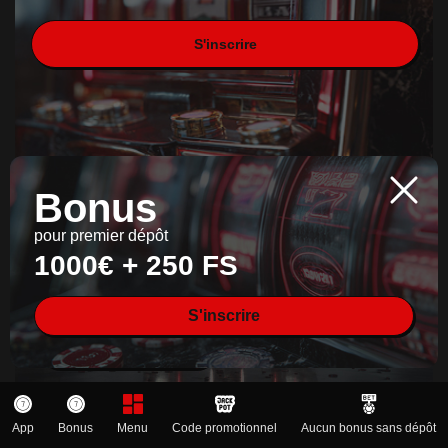
S'inscrire
Bonus
350 tours gratuits !
pour premier dépôt
1000€ + 250 FS
Profitez de 350 tours gratuits sans mise sur des jeux
comme Eye of Horus, Fishin’ Frenzy, et plus encore.
S'inscrire
Obtenir le bonus
App
Bonus
Menu
Code promotionnel
Aucun bonus sans dépôt