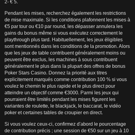
2- € 5.
Pendant les mises, recherchez également les restrictions
de mise maximale. Si les conditions plafonnent les mises à
€5 par tour ou €10 par round, les dépasser annulera les
gains du bonus même si vous exécutez correctement le
playthrough plus tard. Habituellement, les jeux éligibles
sont mentionnés dans les conditions de la promotion. Alors
que les jeux de table contribuent généralement moins ou
peuvent être exclus, les machines à sous contribuent
généralement le plus dans la plupart des offres de bonus
Poker Stars Casino. Donnez la priorité aux titres
explicitement marqués comme contribution 100 % si vous
voulez le chemin le plus rapide et le plus direct pour
atteindre un objectif comme €3000. Parmi les jeux qui
pourraient être limités pendant les mises figurent les
variantes de roulette, le blackjack, le baccarat, le vidéo
poker et certaines tables de croupier en direct.
Si vous voulez ceux-ci, confirmez d'abord le pourcentage
de contribution précis ; une session de €50 sur un jeu à 10