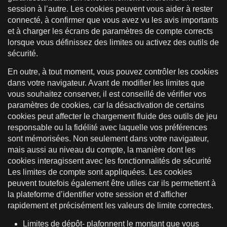
session à l’autre. Les cookies peuvent vous aider à rester
connecté, à confirmer que vous avez vu les avis importants
et à charger les écrans de paramètres de compte corrects
lorsque vous définissez des limites ou activez des outils de
sécurité.
En outre, à tout moment, vous pouvez contrôler les cookies
dans votre navigateur. Avant de modifier les limites que
vous souhaitez conserver, il est conseillé de vérifier vos
paramètres de cookies, car la désactivation de certains
cookies peut affecter le chargement fluide des outils de jeu
responsable ou la fidélité avec laquelle vos préférences
sont mémorisées. Non seulement dans votre navigateur,
mais aussi au niveau du compte, la manière dont les
cookies interagissent avec les fonctionnalités de sécurité
Les limites de compte sont appliquées. Les cookies
peuvent toutefois également être utiles car ils permettent à
la plateforme d’identifier votre session et d’afficher
rapidement et précisément les valeurs de limite correctes.
Limites de dépôt- plafonnent le montant que vous