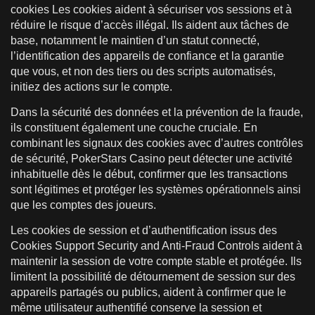
cookies Les cookies aident à sécuriser vos sessions et à
réduire le risque d’accès illégal. Ils aident aux tâches de
base, notamment le maintien d’un statut connecté,
l’identification des appareils de confiance et la garantie
que vous, et non des tiers ou des scripts automatisés,
initiez des actions sur le compte.
Dans la sécurité des données et la prévention de la fraude,
ils constituent également une couche cruciale. En
combinant les signaux des cookies avec d’autres contrôles
de sécurité, PokerStars Casino peut détecter une activité
inhabituelle dès le début, confirmer que les transactions
sont légitimes et protéger les systèmes opérationnels ainsi
que les comptes des joueurs.
Les cookies de session et d’authentification issus des
Cookies Support Security and Anti-Fraud Controls aident à
maintenir la session de votre compte stable et protégée. Ils
limitent la possibilité de détournement de session sur des
appareils partagés ou publics, aident à confirmer que le
même utilisateur authentifié conserve la session et