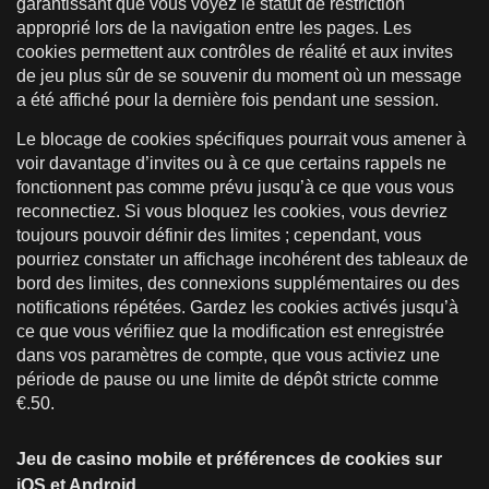
garantissant que vous voyez le statut de restriction
approprié lors de la navigation entre les pages. Les
cookies permettent aux contrôles de réalité et aux invites
de jeu plus sûr de se souvenir du moment où un message
a été affiché pour la dernière fois pendant une session.
Le blocage de cookies spécifiques pourrait vous amener à
voir davantage d’invites ou à ce que certains rappels ne
fonctionnent pas comme prévu jusqu’à ce que vous vous
reconnectiez. Si vous bloquez les cookies, vous devriez
toujours pouvoir définir des limites ; cependant, vous
pourriez constater un affichage incohérent des tableaux de
bord des limites, des connexions supplémentaires ou des
notifications répétées. Gardez les cookies activés jusqu’à
ce que vous vérifiiez que la modification est enregistrée
dans vos paramètres de compte, que vous activiez une
période de pause ou une limite de dépôt stricte comme
€.50.
Jeu de casino mobile et préférences de cookies sur
iOS et Android