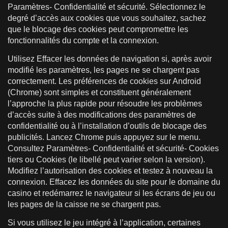
Paramètres- Confidentialité et sécurité. Sélectionnez le
degré d’accès aux cookies que vous souhaitez, sachez
que le blocage des cookies peut compromettre les
fonctionnalités du compte et la connexion.
Utilisez Effacer les données de navigation si, après avoir
modifié les paramètres, les pages ne se chargent pas
correctement. Les préférences de cookies sur Android
(Chrome) sont simples et constituent généralement
l’approche la plus rapide pour résoudre les problèmes
d’accès suite à des modifications des paramètres de
confidentialité ou à l’installation d’outils de blocage des
publicités. Lancez Chrome puis appuyez sur le menu.
Consultez Paramètres- Confidentialité et sécurité- Cookies
tiers ou Cookies (le libellé peut varier selon la version).
Modifiez l’autorisation des cookies et testez à nouveau la
connexion. Effacez les données du site pour le domaine du
casino et redémarrez le navigateur si les écrans de jeu ou
les pages de la caisse ne se chargent pas.
Si vous utilisez le jeu intégré à l’application, certaines