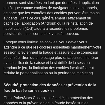
données sont stockées en tant que données d’application
plutôt que comme cookies de navigateur conventionnels,
de sorte que les contrôles des cookies peuvent être moins
évidents. Dans ce cas, généralement l’effacement du
cache de l’application (Android) ou la réinstallation de
l’application (iOS) aidera à résoudre les problèmes
persistants ; puis, connectez-vous à nouveau.
Lorsque vous limitez les cookies, vous devez vous
attendre à ce que les cookies essentiels maintiennent votre
session, préviennent la fraude et assurent une connexion
sécurisée. Bien qu’un blocage plus strict puisse interférer
avec les flux de la caisse et la stabilité de la session
pendant le jeu, la limitation des cookies facultatifs peut
réduire la personnalisation ou la pertinence marketing.
Sécurité, protection des données et prévention de la
fraude basée sur les cookies
Chez PokerStars Casino, la sécurité, la protection des
données et la prévention de la fraude basée sur les