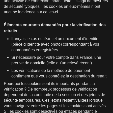
une activité de connexion inhabituelle. Il s’agit de mesures
de sécurité typiques ; les cookies en eux-mêmes n’ont
aucune incidence sur celles-ci.
Éléments courants demandés pour la vérification des
retraits
français le cas échéant et un document d’identité
(pièce d’identité avec photo) correspondant à vos
coordonnées enregistrées
Si nécessaire pour votre compte dans France, une
preuve de domicile (telle qu’un relevé récent)
Les vérifications de la méthode de paiement
confirment que vous contrôlez la destination du retrait
Pourquoi les cookies sont-ils importants pendant la
vérification ? De nombreux processus de vérification
dépendent de la continuité de la session et des jetons de
sécurité temporaires. Ces jetons restent valides lorsque
vous naviguez entre les pages si les cookies sont activés.
Si les cookies sont désactivés ou effacés pendant le