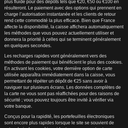
plus fluide pour des dépôts tels que €20, €50 ou €100 en
résulteront. Le paiement avec des options qui prennent en
charge l’autorisation instantanée et les clients de retour
rend cette commodité la plus efficace. Bien que France
affecte la disponibilité, la caisse affichera automatiquement
les méthodes que vous pouvez actuellement utiliser et
donnera la priorité à celles qui se terminent généralement
en quelques secondes.
Les recharges rapides vont généralement vers des
méthodes de paiement qui bénéficient le plus des cookies.
En activant les cookies, votre dernière option de carte
utilisée apparaîtra immédiatement dans la caisse, vous
permettant de répéter un dépôt de €25 sans avoir à
naviguer sur plusieurs écrans. Les données complètes de
la carte ne vous sont pas réaffichées pour des raisons de
sécurité ; vous pouvez toujours être invité à vérifier via
votre banque.
Conçus pour la rapidité, les portefeuilles électroniques
sont encore plus rapides lorsque le site se souvient de