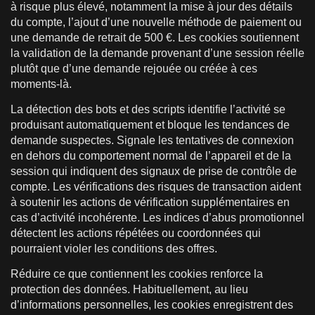
à risque plus élevé, notamment la mise à jour des détails
du compte, l’ajout d’une nouvelle méthode de paiement ou
une demande de retrait de 500 €. Les cookies soutiennent
la validation de la demande provenant d’une session réelle
plutôt que d’une demande rejouée ou créée à ces
moments-là.
La détection des bots et des scripts identifie l’activité se
produisant automatiquement et bloque les tendances de
demande suspectes. Signale les tentatives de connexion
en dehors du comportement normal de l’appareil et de la
session qui indiquent des signaux de prise de contrôle de
compte. Les vérifications des risques de transaction aident
à soutenir les actions de vérification supplémentaires en
cas d’activité incohérente. Les indices d’abus promotionnel
détectent les actions répétées ou coordonnées qui
pourraient violer les conditions des offres.
Réduire ce que contiennent les cookies renforce la
protection des données. Habituellement, au lieu
d’informations personnelles, les cookies enregistrent des