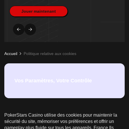
Jouer maintenant
Accueil
Politique relative aux cookies
Vos Paramètres, Votre Contrôle
PokerStars Casino utilise des cookies pour maintenir la
sécurité du site, mémoriser vos préférences et offrir un
gameplay plus fluide sur tous les appareils. France Ils