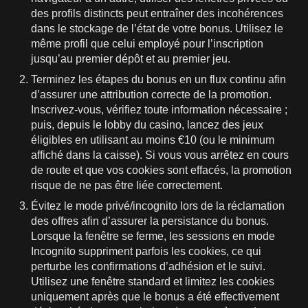
des profils distincts peut entraîner des incohérences
dans le stockage de l’état de votre bonus. Utilisez le
même profil que celui employé pour l’inscription
jusqu’au premier dépôt et au premier jeu.
Terminez les étapes du bonus en un flux continu afin
d’assurer une attribution correcte de la promotion.
Inscrivez-vous, vérifiez toute information nécessaire ;
puis, depuis le lobby du casino, lancez des jeux
éligibles en utilisant au moins €10 (ou le minimum
affiché dans la caisse). Si vous vous arrêtez en cours
de route et que vos cookies sont effacés, la promotion
risque de ne pas être liée correctement.
Évitez le mode privé/incognito lors de la réclamation
des offres afin d’assurer la persistance du bonus.
Lorsque la fenêtre se ferme, les sessions en mode
Incognito suppriment parfois les cookies, ce qui
perturbe les confirmations d’adhésion et le suivi.
Utilisez une fenêtre standard et limitez les cookies
uniquement après que le bonus a été effectivement