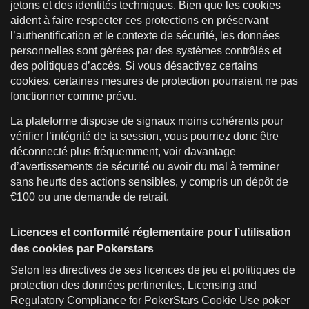
jetons et des identités techniques. Bien que les cookies
aident à faire respecter ces protections en préservant
l’authentification et le contexte de sécurité, les données
personnelles sont gérées par des systèmes contrôlés et
des politiques d’accès. Si vous désactivez certains
cookies, certaines mesures de protection pourraient ne pas
fonctionner comme prévu.
La plateforme dispose de signaux moins cohérents pour
vérifier l’intégrité de la session, vous pourriez donc être
déconnecté plus fréquemment, voir davantage
d’avertissements de sécurité ou avoir du mal à terminer
sans heurts des actions sensibles, y compris un dépôt de
€100 ou une demande de retrait.
Licences et conformité réglementaire pour l’utilisation
des cookies par Pokerstars
Selon les directives de ses licences de jeu et politiques de
protection des données pertinentes, Licensing and
Regulatory Compliance for PokerStars Cookie Use poker