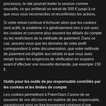
processus, le site pourrait traiter la session comme
nouvelle, ce qui arrêterait un retrait de 500 € jusqu’à ce
que vous vous reconnectiez et reconfirmiez les actions.
Si votre retrait continue d’échouer alors que les cookies
sont actifs, le problème n’a généralement rien à voir avec
les cookies et concerne plus souvent les détails du compte
ou les restrictions de la méthode de paiement. Dans ce
cas, assurez-vous que les données de votre profil
correspondent à votre documentation, que votre méthode
de paiement est éligible aux retraits et que vous avez
rempli toutes les exigences de vérification en suspens
avant d’effectuer une nouvelle demande, par exemple 150
€.
Outils pour les outils de jeu responsable contrôlés par
les cookies et les limites de compte
Les cookies permettront à PokerStars Casino de se
souvenir de vos décisions en matière de jeu responsable,
garantissant ainsi un fonctionnement cohérent d’une