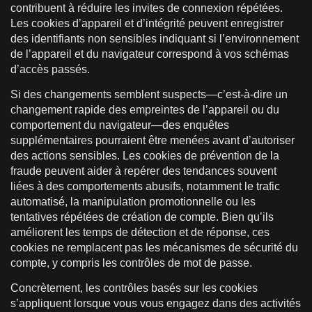
contribuent à réduire les invites de connexion répétées.
Les cookies d’appareil et d’intégrité peuvent enregistrer
des identifiants non sensibles indiquant si l’environnement
de l’appareil et du navigateur correspond à vos schémas
d’accès passés.
Si des changements semblent suspects—c’est-à-dire un
changement rapide des empreintes de l’appareil ou du
comportement du navigateur—des enquêtes
supplémentaires pourraient être menées avant d’autoriser
des actions sensibles. Les cookies de prévention de la
fraude peuvent aider à repérer des tendances souvent
liées à des comportements abusifs, notamment le trafic
automatisé, la manipulation promotionnelle ou les
tentatives répétées de création de compte. Bien qu’ils
améliorent les temps de détection et de réponse, ces
cookies ne remplacent pas les mécanismes de sécurité du
compte, y compris les contrôles de mot de passe.
Concrètement, les contrôles basés sur les cookies
s’appliquent lorsque vous vous engagez dans des activités