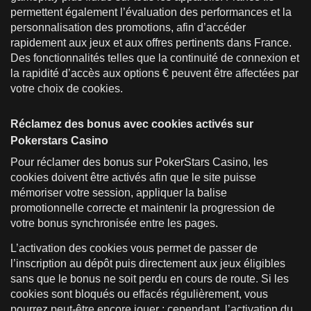
permettent également l’évaluation des performances et la
personnalisation des promotions, afin d’accéder
rapidement aux jeux et aux offres pertinents dans France.
Des fonctionnalités telles que la continuité de connexion et
la rapidité d’accès aux options € peuvent être affectées par
votre choix de cookies.
Réclamez des bonus avec cookies activés sur
Pokerstars Casino
Pour réclamer des bonus sur PokerStars Casino, les
cookies doivent être activés afin que le site puisse
mémoriser votre session, appliquer la balise
promotionnelle correcte et maintenir la progression de
votre bonus synchronisée entre les pages.
L’activation des cookies vous permet de passer de
l’inscription au dépôt puis directement aux jeux éligibles
sans que le bonus ne soit perdu en cours de route. Si les
cookies sont bloqués ou effacés régulièrement, vous
pourrez peut-être encore jouer ; cependant, l’activation du