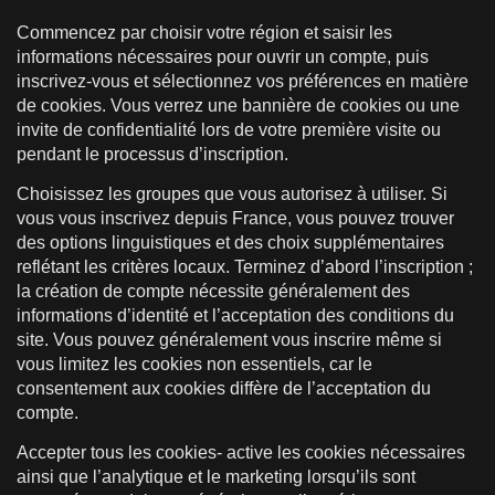
Commencez par choisir votre région et saisir les
informations nécessaires pour ouvrir un compte, puis
inscrivez-vous et sélectionnez vos préférences en matière
de cookies. Vous verrez une bannière de cookies ou une
invite de confidentialité lors de votre première visite ou
pendant le processus d’inscription.
Choisissez les groupes que vous autorisez à utiliser. Si
vous vous inscrivez depuis France, vous pouvez trouver
des options linguistiques et des choix supplémentaires
reflétant les critères locaux. Terminez d’abord l’inscription ;
la création de compte nécessite généralement des
informations d’identité et l’acceptation des conditions du
site. Vous pouvez généralement vous inscrire même si
vous limitez les cookies non essentiels, car le
consentement aux cookies diffère de l’acceptation du
compte.
Accepter tous les cookies- active les cookies nécessaires
ainsi que l’analytique et le marketing lorsqu’ils sont